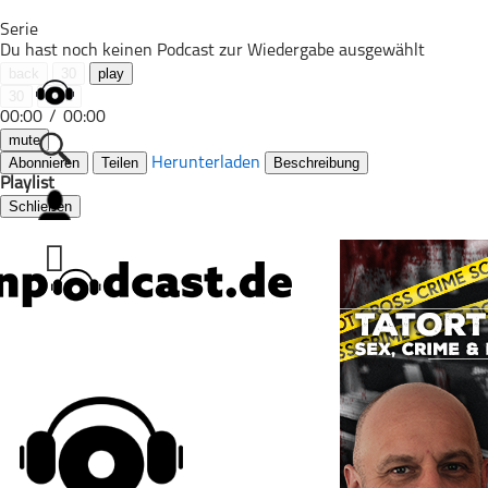
Serie
Du hast noch keinen Podcast zur Wiedergabe ausgewählt
back
30
play
30
next
00:00
/
00:00
mute
Abonnieren
Teilen
Herunterladen
Beschreibung
Playlist
Schließen
Alle Podcasts
Automobil
Bildung
Business
Comedy
Essen & Trinken
Familie & Elternschaft
Fiktion
Freizeit