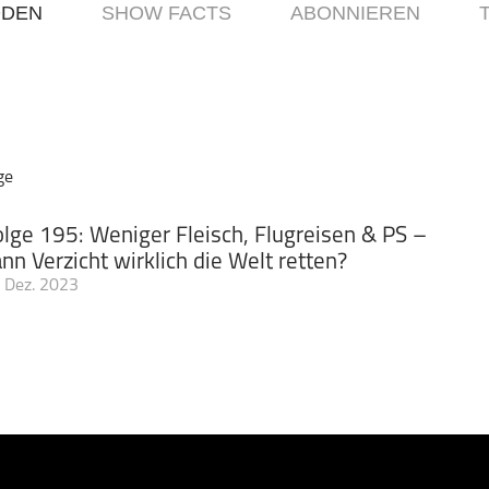
ODEN
SHOW FACTS
ABONNIEREN
ge
olge 195: Weniger Fleisch, Flugreisen & PS –
nn Verzicht wirklich die Welt retten?
 Dez. 2023
noch an die gut gemeinten Ratschläge der Politik aus dem letzten 
rgiekrise am größten war? Da hieß es: „Weniger duschen und stat
n“ oder „Heizung runterdrehen und den Rolli anziehen“. Oft ste
ahrer oder Fernreisenden in der Kritik. Frei nach dem umstrittene
autet dann die Forderung: weniger Fleisch, weniger PS und weniger
 hinbekommen würde oder wir hierbei die Grundzüge des mensch
rt Karl Matthäus Schmidt, Vorstandsvorsitzender der Quirin Priv
len Geldanlage quirion, in dieser Podcast-Folge. Dabei beantworte
 Schmidt das letzte Mal freiwillig auf etwas verzichtet? (1:22) • 