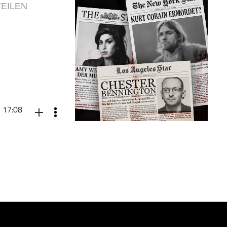
TEILEN
17:08
Herbst, als die
tdessen den
hen auch die
n Motto „Verzicht
 reisen. Ob der
lichen Denkens
atbank AG und
t er die folgenden
Führt uns Verzicht