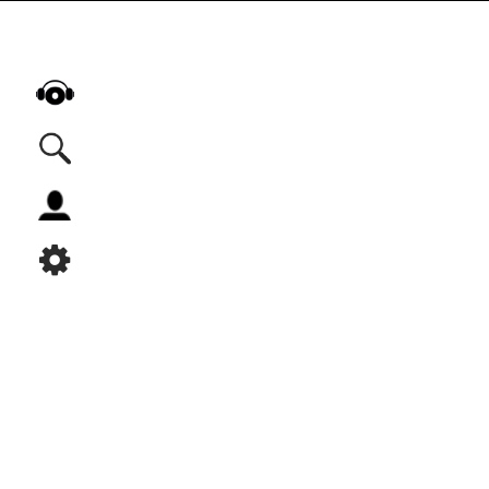
Alle Podcasts
Automobil
Bildung
Business
Comedy
Essen & Trinken
Familie & Elternschaft
Fiktion
Freizeit