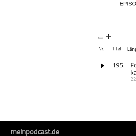
EPIS
Geschichte
Gesellschaft
Gesellschaft & Kultur
Gesundheit & Fitness
Haustiere
Heim & Garten
Nr.
Titel
Län
Hobbys & Interessen
195.
F
Immobilien
ka
Karriere
22
Kinder & Familie
Erinnern Sie sich 
Angst vor der Ene
Kunst & Unterhaltung
Waschlappen nehme
Musik
Steak-Fans, Autof
rettet die Welt“ l
Nachrichten
Homo sapiens das
Persönliche Finanzen
überschätzen, klä
Gründer der digita
Politik & Regierung
meinpodcast.de
Fragen: • Wann hat