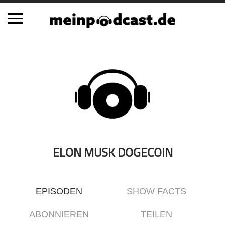
Schließen
Alle Podcasts
Automobil
Bildung
Business
Comedy
Essen & Trinken
ELON MUSK DOGECOIN
Familie & Elternschaft
Fiktion
EPISODEN
SHOW FACTS
Freizeit
Geschichte
ABONNIEREN
TEILEN
Gesellschaft