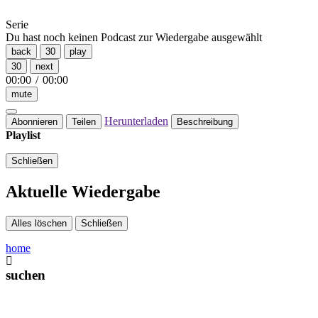
Serie
Du hast noch keinen Podcast zur Wiedergabe ausgewählt
back
30
play
30
next
00:00
/
00:00
mute
Herunterladen
Abonnieren
Teilen
Beschreibung
Playlist
Schließen
Aktuelle Wiedergabe
Alles löschen
Schließen
home
suchen