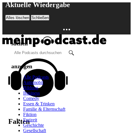
Aktuelle Wiedergabe
Schließen
Alles löschen
Schließen
suchen
anzeigen
Alle Podcasts
Automobil
Bildung
Business
Comedy
Essen & Trinken
Familie & Elternschaft
Fiktion
Freizeit
Fakten
Geschichte
Gesellschaft