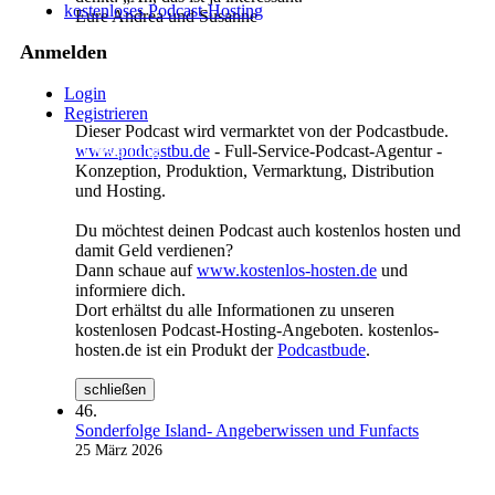
kostenloses Podcast-Hosting
Eure Andrea und Susanne
Anmelden
Login
Registrieren
Dieser Podcast wird vermarktet von der Podcastbude.
Cookies Einstellung
www.podcastbu.de
- Full-Service-Podcast-Agentur -
Konzeption, Produktion, Vermarktung, Distribution
und Hosting.
Du möchtest deinen Podcast auch kostenlos hosten und
damit Geld verdienen?
Dann schaue auf
www.kostenlos-hosten.de
und
informiere dich.
Dort erhältst du alle Informationen zu unseren
kostenlosen Podcast-Hosting-Angeboten. kostenlos-
hosten.de ist ein Produkt der
Podcastbude
.
schließen
46.
Sonderfolge Island- Angeberwissen und Funfacts
25 März 2026