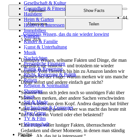
Gesellschaft & Kultur
Gesundheit & Fitness
Episoden
Show Facts
Haustiere
44.
Heim & Garten
Abonnieren
Teilen
Hobbys & Interessen
Immobilien
„Unnützes Wissen, das du nie wieder loswirst
Karriere
5 Juni 2026
Kinder & Familie
Kunst & Unterhaltung
Musik
Nachrichten
Unnützes Wissen, seltsame Fakten und Dinge, die man
Persönliche Finanzen
eigentlich nie braucht – und trotzdem nie wieder
Politik & Regierung
vergisst. Vom Tierreich bis hin zu Amazon landen wir
Recht, Regierung & Politik
plötzlich bei der Frage: Warum merken wir uns manche
Reisen
Dinge sofort und andere einfach gar nicht?
Religion & Spiritualität
Shopping
Susanne kann sich jeden noch so unnötigen Fakt über
Sport
Menschen merken, aber andere Sachen verschwinden
Stil & Mode
direkt wieder aus dem Kopf. Andrea dagegen hat früher
Technologie & Computer
alles auswendig gelernt. Aber was macht das heute mit
True Crime
ihr? Ist das ein Vorteil oder eher belastend?
TV & Film
Wissenschaft
Eine Folge voller lustiger Fakten, überraschender
Gedanken und dieser Momente, in denen man ständig
Playlist
denkt: „Ah, das ist ja interessant.“