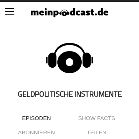
Schließen
Alle Podcasts
Automobil
Bildung
Business
Comedy
Essen & Trinken
GELDPOLITISCHE INSTRUMENTE
Familie & Elternschaft
Fiktion
EPISODEN
SHOW FACTS
Freizeit
Geschichte
ABONNIEREN
TEILEN
Gesellschaft