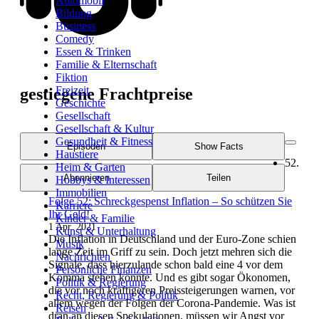
Automobil
Bildung
Business
Comedy
Essen & Trinken
Familie & Elternschaft
Fiktion
Freizeit
gestiegene Frachtpreise
Geschichte
Gesellschaft
Gesellschaft & Kultur
Gesundheit & Fitness
Episoden
Show Facts
Haustiere
52.
Heim & Garten
Abonnieren
Teilen
Hobbys & Interessen
Immobilien
Folge 52: Schreckgespenst Inflation – So schützen Sie
Karriere
Ihr Geld!
Kinder & Familie
1 Apr. 2021
Kunst & Unterhaltung
Die Inflation in Deutschland und der Euro-Zone schien
Musik
lange Zeit im Griff zu sein. Doch jetzt mehren sich die
Nachrichten
Signale, dass hierzulande schon bald eine 4 vor dem
Persönliche Finanzen
Komma stehen könnte. Und es gibt sogar Ökonomen,
Politik & Regierung
die vor noch kräftigeren Preissteigerungen warnen, vor
Recht, Regierung & Politik
allem wegen der Folgen der Corona-Pandemie. Was ist
Reisen
dran an diesen Spekulationen, müssen wir Angst vor