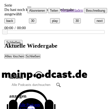
Serie
Du hast noch keinen Podcast zur Wiedergabe
Herunterladen
Abonnieren
Teilen
Beschreibung
ausgewählt
back
30
play
30
next
00:00
/
00:00
Schließen
Aktuelle Wiedergabe
Alles löschen
Schließen
suchen
anzeigen
Alle Podcasts