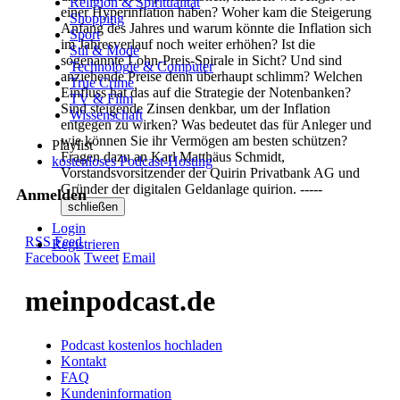
Religion & Spiritualität
einer Hyperinflation haben? Woher kam die Steigerung
Shopping
Anfang des Jahres und warum könnte die Inflation sich
Sport
im Jahresverlauf noch weiter erhöhen? Ist die
Stil & Mode
sogenannte Lohn-Preis-Spirale in Sicht? Und sind
Technologie & Computer
anziehende Preise denn überhaupt schlimm? Welchen
True Crime
Einfluss hat das auf die Strategie der Notenbanken?
TV & Film
Sind steigende Zinsen denkbar, um der Inflation
Wissenschaft
entgegen zu wirken? Was bedeutet das für Anleger und
wie können Sie ihr Vermögen am besten schützen?
Playlist
Fragen dazu an Karl Matthäus Schmidt,
kostenloses Podcast-Hosting
Vorstandsvorsitzender der Quirin Privatbank AG und
Gründer der digitalen Geldanlage quirion. -----
Anmelden
schließen
Login
RSS Feed
Registrieren
Facebook
Tweet
Email
Cookies Einstellung
meinpodcast.de
Podcast kostenlos hochladen
Kontakt
FAQ
Kundeninformation