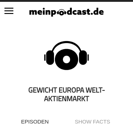
Schließen
Alle Podcasts
Automobil
Bildung
Business
Comedy
Essen & Trinken
GEWICHT EUROPA WELT-
Familie & Elternschaft
AKTIENMARKT
Fiktion
Freizeit
EPISODEN
SHOW FACTS
Geschichte
Gesellschaft