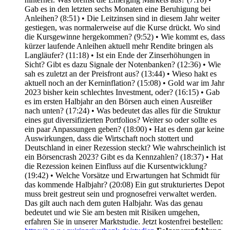
Gab es in den letzten sechs Monaten eine Beruhigung bei
Anleihen? (8:51) • Die Leitzinsen sind in diesem Jahr weiter
gestiegen, was normalerweise auf die Kurse drückt. Wo sind
die Kursgewinne hergekommen? (9:52) • Wie kommt es, dass
kürzer laufende Anleihen aktuell mehr Rendite bringen als
Langläufer? (11:18) • Ist ein Ende der Zinserhöhungen in
Sicht? Gibt es dazu Signale der Notenbanken? (12:36) • Wie
sah es zuletzt an der Preisfront aus? (13:44) • Wieso hakt es
aktuell noch an der Kerninflation? (15:08) • Gold war im Jahr
2023 bisher kein schlechtes Investment, oder? (16:15) • Gab
es im ersten Halbjahr an den Börsen auch einen Ausreißer
nach unten? (17:24) • Was bedeutet das alles für die Struktur
eines gut diversifizierten Portfolios? Weiter so oder sollte es
ein paar Anpassungen geben? (18:00) • Hat es denn gar keine
Auswirkungen, dass die Wirtschaft noch stottert und
Deutschland in einer Rezession steckt? Wie wahrscheinlich ist
ein Börsencrash 2023? Gibt es da Kennzahlen? (18:37) • Hat
die Rezession keinen Einfluss auf die Kursentwicklung?
(19:42) • Welche Vorsätze und Erwartungen hat Schmidt für
das kommende Halbjahr? (20:08) Ein gut strukturiertes Depot
muss breit gestreut sein und prognosefrei verwaltet werden.
Das gilt auch nach dem guten Halbjahr. Was das genau
bedeutet und wie Sie am besten mit Risiken umgehen,
erfahren Sie in unserer Marktstudie. Jetzt kostenfrei bestellen: