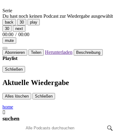
Serie
Du hast noch keinen Podcast zur Wiedergabe ausgewählt
back
30
play
30
next
00:00
/
00:00
mute
Herunterladen
Abonnieren
Teilen
Beschreibung
Playlist
Schließen
Aktuelle Wiedergabe
Alles löschen
Schließen
home
suchen