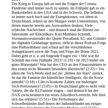
Der Krieg in Europa hält an und die Folgen der Corona-
Pandemie sind immer noch zu spüren. Im Frühjahr gab es ein
Bankenbeben in den USA und in der Schweiz. Die Inflation
ist immer noch hoch und die Energiekosten, vor allem in
Deutschland, zehren an den Margen vieler Unternehmen, von
denen manche bereits ans Auswandern denken. Viele
schlechte Nachrichten – und dennoch sind die Börsen zur
Jahresmitte auf Rekordkurs. Karl Matthäus Schmidt,
Vorstandsvorsitzender der Quirin Privatbank AG und Gründer
der digitalen Geldanlage quirion, zieht in dieser Podcast-Folge
eine Halbzeitbilanz und schaut auf die verschiedenen
Anlageklassen sowie die Tops und Flops der Börse 2023.
Dabei geht er u. a. auf folgende Fragen ein: • Wie war für
Schmidt das erste Halbjahr 2023? (1:19) • Ist 2023 bisher ein
gutes Börsenjahr? Was hat den CEO an den Finanzmärkten in
den ersten sechs Monaten besonders überrascht? (2:22) • Vor
allem die Tech-Werte sind auf der „Bühne der Stars“ zurück.
Ist das die Fantasie der künstlichen Intelligenz, die die Kurse
antreibt? (3:18) • Gibt es konkrete Zahlen zur bisherigen
Tech-Performance? (5:05) • In Deutschland gibt es nicht viele
Aktien, die die KI-Fantasie tragen – und dennoch hat der
DAX zwischendurch ein neues Allzeithoch erreicht. Wie lässt
sich das erklären? (5:51) • Die Performance der
Schwellenländer läuft denen der Industrieländer um einiges
hinterher. Was bremst die Emerging Markets aus? (7:16) •