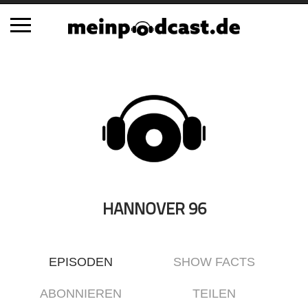
Schließen
Alle Podcasts
Automobil
Bildung
Business
Comedy
Essen & Trinken
HANNOVER 96
Familie & Elternschaft
Fiktion
EPISODEN
SHOW FACTS
Freizeit
Geschichte
ABONNIEREN
TEILEN
Gesellschaft