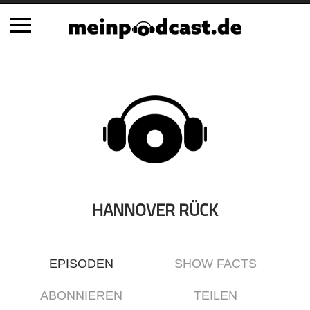
Schließen
Alle Podcasts
Automobil
Bildung
Business
Comedy
Essen & Trinken
HANNOVER RÜCK
Familie & Elternschaft
Fiktion
EPISODEN
SHOW FACTS
Freizeit
Geschichte
ABONNIEREN
TEILEN
Gesellschaft