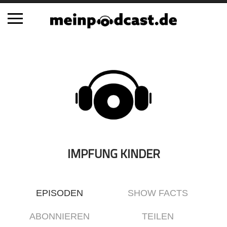
Schließen
Alle Podcasts
Automobil
Bildung
Business
Comedy
Essen & Trinken
IMPFUNG KINDER
Familie & Elternschaft
Fiktion
EPISODEN
SHOW FACTS
Freizeit
Geschichte
ABONNIEREN
TEILEN
Gesellschaft