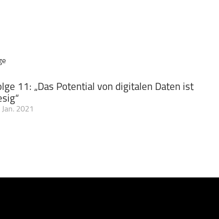
ge
lge 11: „Das Potential von digitalen Daten ist
esig“
 Jan. 2021
el verändert unser Leben in enormer Geschwindigkeit. Damit er au
and eine Datenstrategie auf den Weg gebracht. Maßgeblich daran be
ndesregierung. Im Podcast kommen zwei seiner Mitglieder zu Wort.
Viktor Mayer-Schönberger sprechen über die wichtigsten Themen,
er Strategie. Und sie erklären, wie die Nutzung digitaler Daten i
eßen