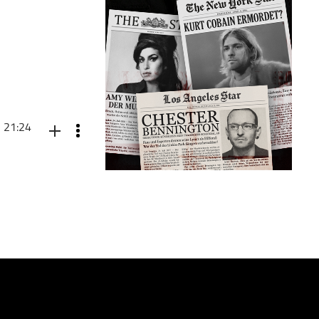
21:24
ch zielgerichtet
teiligt war der
 Die Vorsitzende
 Ziele und
m Kampf gegen