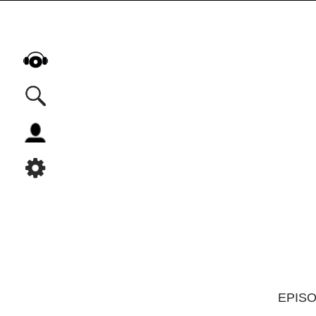
Alle Podcasts
Automobil
Bildung
Business
Comedy
Essen & Trinken
Familie & Elternschaft
Fiktion
EPIS
Freizeit