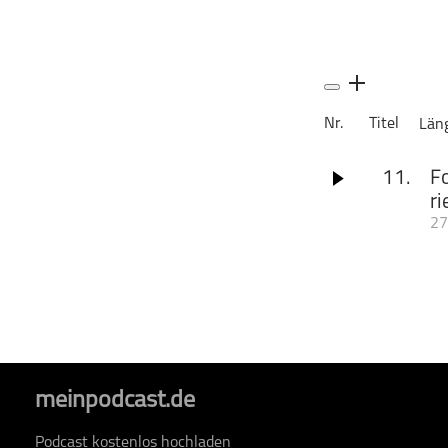
Geschichte
Gesellschaft
Gesellschaft & Kultur
Gesundheit & Fitness
Nr.
Titel
Län
Haustiere
Heim & Garten
11.
Fo
Hobbys & Interessen
ri
Immobilien
27
Der digitale Wand
Karriere
ist, hat Deutschl
Kinder & Familie
Digitalrat der Bu
Katrin Suder und 
Kunst & Unterhaltung
Handlungsfelder d
Musik
Corona hilft.
schli
Nachrichten
Persönliche Finanzen
meinpodcast.de
Politik & Regierung
Podcast kostenlos hochladen