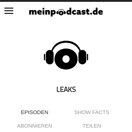
Schließen
Alle Podcasts
Automobil
Bildung
Business
Comedy
Essen & Trinken
LEAKS
Familie & Elternschaft
Fiktion
EPISODEN
SHOW FACTS
Freizeit
Geschichte
ABONNIEREN
TEILEN
Gesellschaft