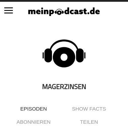
Schließen
Alle Podcasts
Automobil
Bildung
Business
Comedy
Essen & Trinken
MAGERZINSEN
Familie & Elternschaft
Fiktion
EPISODEN
SHOW FACTS
Freizeit
Geschichte
ABONNIEREN
TEILEN
Gesellschaft