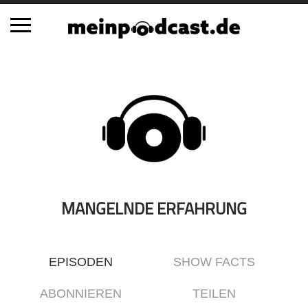
Schließen
Alle Podcasts
Automobil
Bildung
Business
Comedy
Essen & Trinken
MANGELNDE ERFAHRUNG
Familie & Elternschaft
Fiktion
EPISODEN
SHOW FACTS
Freizeit
Geschichte
ABONNIEREN
TEILEN
Gesellschaft