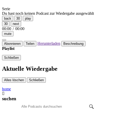
Serie
Du hast noch keinen Podcast zur Wiedergabe ausgewählt
back
30
play
30
next
00:00
/
00:00
mute
Herunterladen
Abonnieren
Teilen
Beschreibung
Playlist
Schließen
Aktuelle Wiedergabe
Alles löschen
Schließen
home
suchen