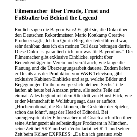
Filmemacher über Freude, Frust und
Fußballer bei Behind the Legend
Endlich sagen die Bayern Fans! Es gibt sie, die Doku über
den Deutschen Rekordmeister. Mario Kottkamp Creative
Producer sagt: „Ich bin Quirin Berg, der federführend war,
sehr dankbar, dass ich ein meinen Teil dazu beitragen durfte.
Diese Doku ist garantiert nicht nur was für Bayernfans.“ Der
Filmemacher gibt exklusive Einblicke, spricht über
Bedenkenträger im Verein und verrät auch, wie lange die
Planung und die Überzeugungsarbeit dauerte. Zudem liefert
er Details aus der Produktion von W&B Televison, gibt
exklusive Kabinen-Einblicke und sagt, welche Bilder und
Begegnungen für ihn unvergesslich bleiben. Sechs Teile
laufen ab heute bei Amazon prime, alle sechs Teile auf
einmal. Alles beginnt mit dem Rücktritt von Hansi Flick, wie
er der Mannschaft in Wolfsburg sagt, dass er aufhört.
„Hochemotional, die Reaktionen, die Gesichter der Spieler,
schon das lohnt“, sagt der Head of Editorial. Bei
sprengerspricht der Filmemacher und Coach auch offen über
seine Anfangszeit als selbständiger Produzent in München,
seine Zeit bei SKY und sein Volontariat bei RTL und seiner
Zeit beim Kölner EXPRESS: „Da bin ich genauso stolz