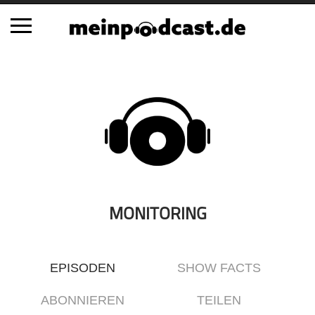
Schließen
Alle Podcasts
Automobil
Bildung
Business
Comedy
Essen & Trinken
MONITORING
Familie & Elternschaft
Fiktion
EPISODEN
SHOW FACTS
Freizeit
Geschichte
ABONNIEREN
TEILEN
Gesellschaft