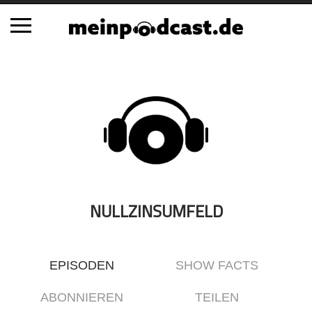
Schließen
Alle Podcasts
Automobil
Bildung
Business
Comedy
Essen & Trinken
NULLZINSUMFELD
Familie & Elternschaft
Fiktion
EPISODEN
SHOW FACTS
Freizeit
Geschichte
ABONNIEREN
TEILEN
Gesellschaft