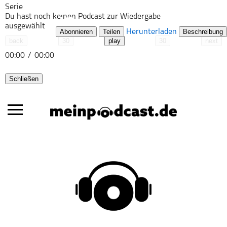
Serie
Du hast noch keinen Podcast zur Wiedergabe
ausgewählt
Abonnieren
Teilen
Herunterladen
Beschreibung
back
30
play
30
next
00:00
/
00:00
Schließen
Alle Podcasts
Automobil
Bildung
Business