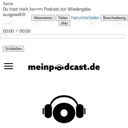
Serie
Du hast noch keinen Podcast zur Wiedergabe
ausgewählt
Abonnieren
Teilen
Herunterladen
Beschreibung
back
30
play
30
next
00:00
/
00:00
Schließen
Alle Podcasts
Automobil
Bildung
Business