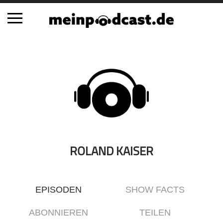
Schließen
Alle Podcasts
Automobil
Bildung
Business
Comedy
Essen & Trinken
ROLAND KAISER
Familie & Elternschaft
Fiktion
EPISODEN
SHOW FACTS
Freizeit
Geschichte
ABONNIEREN
TEILEN
Gesellschaft