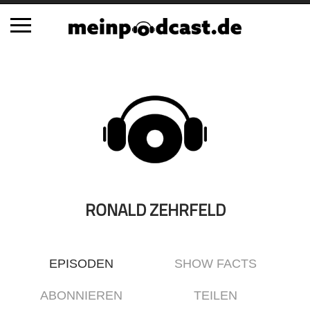
Schließen
Alle Podcasts
Automobil
Bildung
Business
Comedy
Essen & Trinken
RONALD ZEHRFELD
Familie & Elternschaft
Fiktion
EPISODEN
SHOW FACTS
Freizeit
Geschichte
ABONNIEREN
TEILEN
Gesellschaft