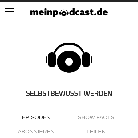
Schließen
Alle Podcasts
Automobil
Bildung
Business
Comedy
Essen & Trinken
SELBSTBEWUSST WERDEN
Familie & Elternschaft
Fiktion
EPISODEN
SHOW FACTS
Freizeit
Geschichte
ABONNIEREN
TEILEN
Gesellschaft