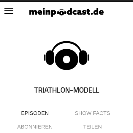
Schließen
Alle Podcasts
Automobil
Bildung
Business
Comedy
Essen & Trinken
TRIATHLON-MODELL
Familie & Elternschaft
Fiktion
EPISODEN
SHOW FACTS
Freizeit
Geschichte
ABONNIEREN
TEILEN
Gesellschaft