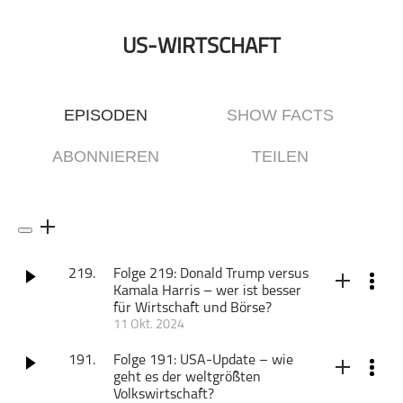
Comedy
Essen & Trinken
US-WIRTSCHAFT
Familie & Elternschaft
Fiktion
EPISODEN
SHOW FACTS
Freizeit
Geschichte
ABONNIEREN
TEILEN
Gesellschaft
Gesellschaft & Kultur
Gesundheit & Fitness
Haustiere
219.
Folge 219: Donald Trump versus
Heim & Garten
Kamala Harris – wer ist besser
Hobbys & Interessen
für Wirtschaft und Börse?
11 Okt. 2024
Immobilien
Der diesjährige US-Präsidentschaftswahlkampf gehört
Karriere
zweifellos zu den aufregendsten der jüngeren Geschichte.
191.
Folge 191: USA-Update – wie
Ein schwacher Auftritt von Joe Biden im ersten TV-Duell,
geht es der weltgrößten
Kinder & Familie
zwei Anschläge auf Donald Trump und die unerwartete
Volkswirtschaft?