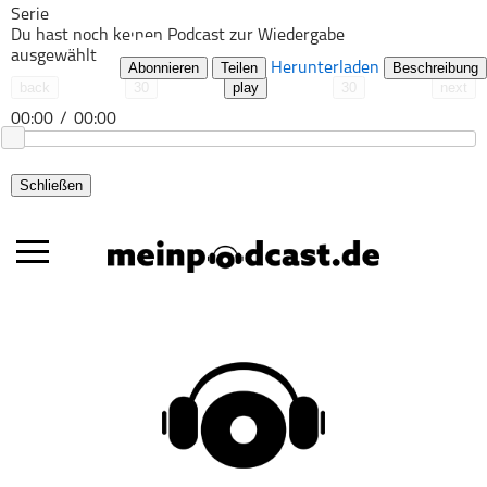
Serie
Du hast noch keinen Podcast zur Wiedergabe
ausgewählt
Abonnieren
Teilen
Herunterladen
Beschreibung
back
30
play
30
next
00:00
/
00:00
Schließen
Alle Podcasts
Automobil
Bildung
Business