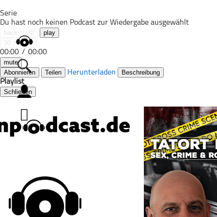
Serie
Du hast noch keinen Podcast zur Wiedergabe ausgewählt
back
30
play
30
next
00:00
/
00:00
mute
Abonnieren
Teilen
Herunterladen
Beschreibung
Playlist
Schließen
Alle Podcasts
Automobil
Bildung
Business
Comedy
Essen & Trinken
Familie & Elternschaft
Fiktion
Freizeit