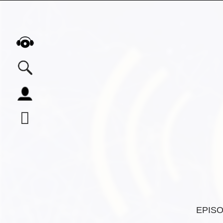
Alle Podcasts
Automobil
Bildung
Business
Comedy
Essen & Trinken
Familie & Elternschaft
Fiktion
EPIS
Freizeit