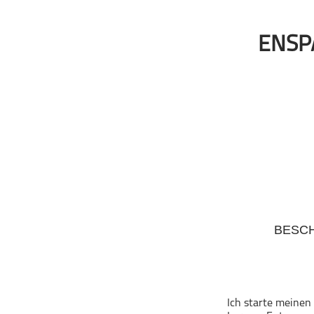
Geschichte
Gesellschaft
ENSP
Gesellschaft & Kultur
Gesundheit & Fitness
Haustiere
Heim & Garten
Hobbys & Interessen
Immobilien
Karriere
Kinder & Familie
Kunst & Unterhaltung
BESC
Musik
Nachrichten
Persönliche Finanzen
Politik & Regierung
Ich starte meinen