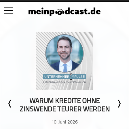
Schließen
Alle Podcasts
Automobil
Bildung
Business
Comedy
Essen & Trinken
Familie & Elternschaft
WARUM KREDITE OHNE
Fiktion
ZINSWENDE TEURER WERDEN
Freizeit
Geschichte
10. Juni 2026
Gesellschaft