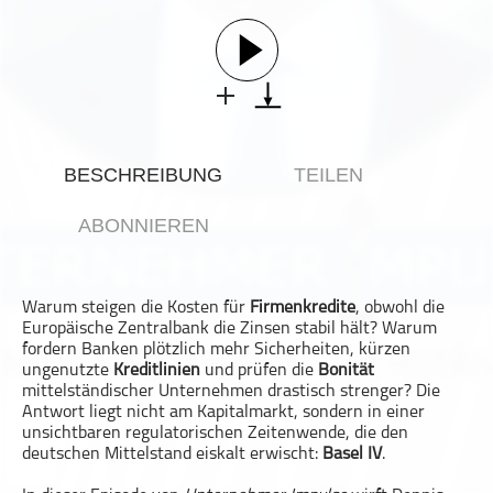
Gesellschaft & Kultur
Gesundheit & Fitness
Haustiere
Heim & Garten
Hobbys & Interessen
BESCHREIBUNG
TEILEN
Immobilien
Karriere
ABONNIEREN
Kinder & Familie
Kunst & Unterhaltung
Warum steigen die Kosten für
Firmenkredite
, obwohl die
Musik
Europäische Zentralbank die Zinsen stabil hält? Warum
Nachrichten
fordern Banken plötzlich mehr Sicherheiten, kürzen
ungenutzte
Kreditlinien
und prüfen die
Bonität
Persönliche Finanzen
mittelständischer Unternehmen drastisch strenger? Die
Antwort liegt nicht am Kapitalmarkt, sondern in einer
Politik & Regierung
unsichtbaren regulatorischen Zeitenwende, die den
Recht, Regierung & Politik
deutschen Mittelstand eiskalt erwischt:
Basel IV
.
Reisen