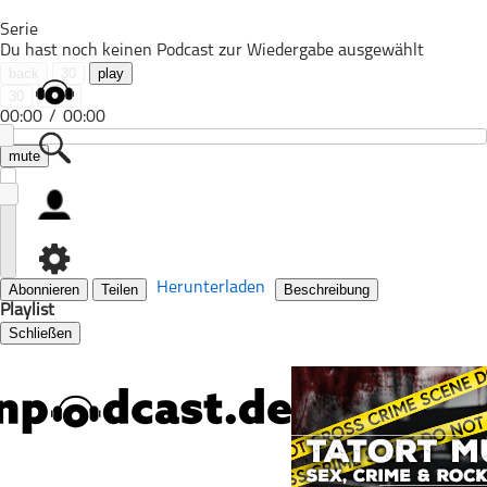
Wir verwenden Cookies, um dir die bestmögliche Erfahrung auf
Serie
unserer Website zu bieten.
Du hast noch keinen Podcast zur Wiedergabe ausgewählt
back
30
play
Du kannst mehr darüber erfahren, welche Cookies wir
30
next
verwenden, oder sie unter
Einstellungen
deaktivieren.
00:00
/
00:00
Zustimmen
Ablehnen
mute
Alle Podcasts
Automobil
Bildung
Herunterladen
Abonnieren
Teilen
Beschreibung
Playlist
Business
Schließen
Comedy
Essen & Trinken
Familie & Elternschaft
Fiktion
Freizeit