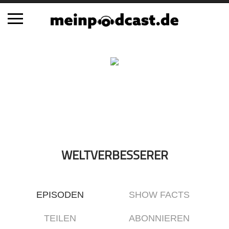
Schließen
Alle Podcasts
Automobil
Bildung
Business
Comedy
Essen & Trinken
WELTVERBESSERER
Familie & Elternschaft
Fiktion
EPISODEN
SHOW FACTS
Freizeit
Geschichte
TEILEN
ABONNIEREN
Gesellschaft