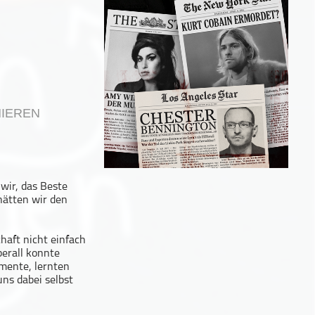
IEREN
wir, das Beste
hätten wir den
haft nicht einfach
berall konnte
imente, lernten
ns dabei selbst