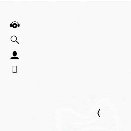
Alle Podcasts
Automobil
Bildung
Business
Comedy
Essen & Trinken
Familie & Elternschaft
Fiktion
Freizeit