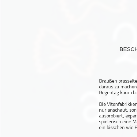
Geschichte
Gesellschaft
Gesellschaft & Kultur
Gesundheit & Fitness
Haustiere
BESC
Heim & Garten
Hobbys & Interessen
Immobilien
Karriere
Draußen prasselte
Kinder & Familie
daraus zu machen 
Regentag kaum be
Kunst & Unterhaltung
Musik
Die Vitenfabrikke
nur anschaut, son
Nachrichten
ausprobiert, expe
Persönliche Finanzen
spielerisch eine 
ein bisschen wie F
Politik & Regierung