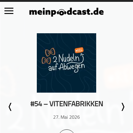
Schließen
Alle Podcasts
Automobil
Bildung
Business
Comedy
Essen & Trinken
Familie & Elternschaft
#54 – VITENFABRIKKEN
Fiktion
Freizeit
27. Mai 2026
Geschichte
Gesellschaft