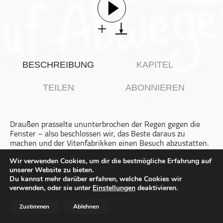
Gesellschaft & Kultur
Gesundheit & Fitness
Haustiere
Heim & Garten
BESCHREIBUNG
KAPITEL
Hobbys & Interessen
Immobilien
TEILEN
ABONNIEREN
Karriere
Kinder & Familie
Draußen prasselte ununterbrochen der Regen gegen die
Kunst & Unterhaltung
Fenster – also beschlossen wir, das Beste daraus zu
Musik
machen und der Vitenfabrikken einen Besuch abzustatten.
Rückblickend hätten wir den Regentag kaum besser nutzen
Nachrichten
Wir verwenden Cookies, um dir die bestmögliche Erfahrung auf
können.
unserer Website zu bieten.
Persönliche Finanzen
Du kannst mehr darüber erfahren, welche Cookies wir
Die Vitenfabrikken ist ein interaktives
Politik & Regierung
verwenden, oder sie unter
Einstellungen
deaktivieren.
Wissenschaftszentrum, in dem man Wissenschaft nicht
einfach nur anschaut, sondern selbst erlebt. Genau das
Recht, Regierung & Politik
Zustimmen
Ablehnen
machte den Besuch so besonders: Überall konnte
Reisen
ausprobiert, experimentiert und entdeckt werden. Wir