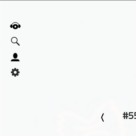
Alle Podcasts
Automobil
Bildung
Business
Comedy
Essen & Trinken
#5
Familie & Elternschaft
Fiktion
Freizeit