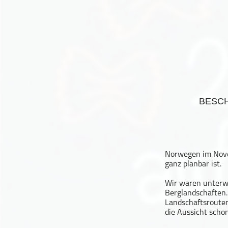
Geschichte
Gesellschaft
Gesellschaft & Kultur
Gesundheit & Fitness
Haustiere
Heim & Garten
Hobbys & Interessen
BESC
Immobilien
Karriere
Kinder & Familie
Norwegen im Novem
Kunst & Unterhaltung
ganz planbar ist.
Musik
Wir waren unterwe
Nachrichten
Berglandschaften.
Persönliche Finanzen
Landschaftsrouten
die Aussicht scho
Politik & Regierung