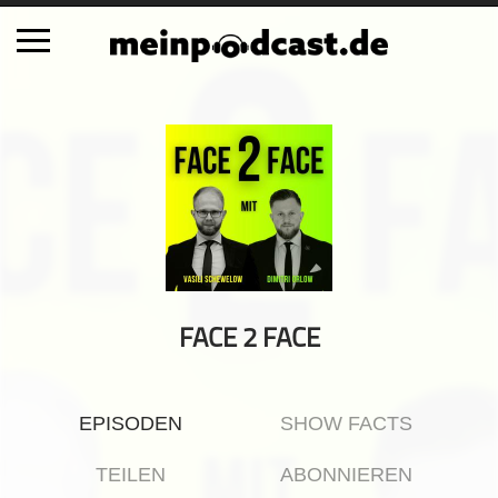
Schließen
Alle Podcasts
Automobil
Bildung
Business
Comedy
Essen & Trinken
FACE 2 FACE
Familie & Elternschaft
Fiktion
EPISODEN
SHOW FACTS
Freizeit
Geschichte
TEILEN
ABONNIEREN
Gesellschaft