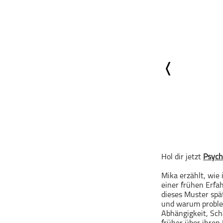
Geschichte
Gesellschaft
Gesellschaft & Kultur
Gesundheit & Fitness
Haustiere
Heim & Garten
Hobbys & Interessen
Immobilien
Karriere
Kinder & Familie
Kunst & Unterhaltung
Hol dir jetzt
Psych
Musik
Mika erzählt, wie
Nachrichten
einer frühen Erfa
dieses Muster spä
Persönliche Finanzen
und warum problem
Politik & Regierung
Abhängigkeit, Sch