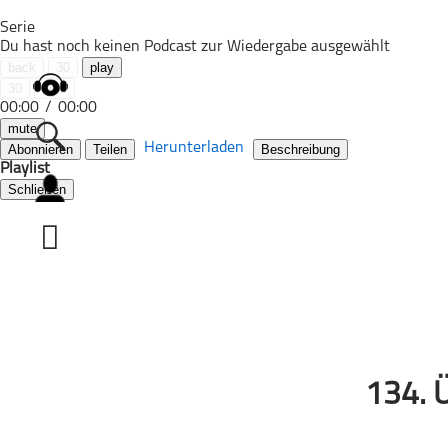
Serie
Du hast noch keinen Podcast zur Wiedergabe ausgewählt
back
30
play
30
next
00:00
/
00:00
mute
Herunterladen
Abonnieren
Teilen
Beschreibung
Playlist
Schließen
Alle Podcasts
Automobil
Bildung
Business
Comedy
Essen & Trinken
Familie & Elternschaft
134. 
Fiktion
Freizeit