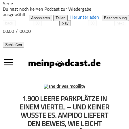
Serie
Du hast noch keinen Podcast zur Wiedergabe
ausgewählt
Herunterladen
Abonnieren
Teilen
Beschreibung
back
30
play
30
next
00:00
/
00:00
Schließen
Alle Podcasts
1.900 LEERE PARKPLÄTZE IN
Automobil
EINEM VIERTEL – UND KEINER
Bildung
WUSSTE ES. AMPIDO LIEFERT
Business
DEN BEWEIS, WIE LEICHT