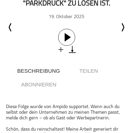
Comedy
"PARKDRUCK" ZU LÖSEN IST.
Essen & Trinken
19. Oktober 2025
Familie & Elternschaft
Fiktion
Freizeit
Geschichte
Gesellschaft
Gesellschaft & Kultur
Gesundheit & Fitness
BESCHREIBUNG
TEILEN
Haustiere
ABONNIEREN
Heim & Garten
Hobbys & Interessen
Immobilien
Diese Folge wurde von Ampido supportet. Wenn auch du
selbst oder dein Unternehmen zu meinen Themen passt,
Karriere
melde dich gern – ob als Gast oder Werbepartnerin.
Kinder & Familie
Schön, dass du reinschaltest! Meine Arbeit generiert dir
Kunst & Unterhaltung