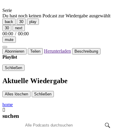
Serie
Du hast noch keinen Podcast zur Wiedergabe ausgewählt
back
30
play
30
next
00:00
/
00:00
mute
Herunterladen
Abonnieren
Teilen
Beschreibung
Playlist
Schließen
Aktuelle Wiedergabe
Alles löschen
Schließen
home
suchen