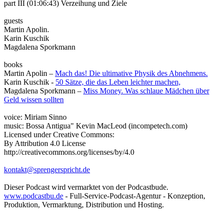
part III (01:06:43)
Verzeihung und Ziele
guests
Martin Apolin.
Karin Kuschik
Magdalena Sporkmann
books
Martin Apolin –
Mach das! Die ultimative Physik des Abnehmens.
Karin Kuschik -
50 Sätze, die das Leben leichter machen,
Magdalena Sporkmann –
Miss Money. Was schlaue Mädchen über
Geld wissen sollten
voice: Miriam Sinno
music: Bossa Antigua" Kevin MacLeod (incompetech.com)
Licensed under Creative Commons:
By Attribution 4.0 License
http://creativecommons.org/licenses/by/4.0
kontakt@sprengerspricht.de
Dieser Podcast wird vermarktet von der Podcastbude.
www.podcastbu.de
- Full-Service-Podcast-Agentur - Konzeption,
Produktion, Vermarktung, Distribution und Hosting.