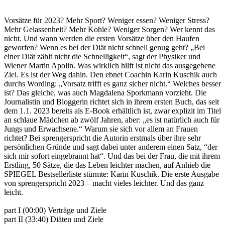
Vorsätze für 2023? Mehr Sport? Weniger essen? Weniger Stress?
Mehr Gelassenheit? Mehr Kohle? Weniger Sorgen? Wer kennt das
nicht. Und wann werden die ersten Vorsätze über den Haufen
geworfen? Wenn es bei der Diät nicht schnell genug geht? „Bei
einer Diät zählt nicht die Schnelligkeit“, sagt der Physiker und
Wiener Martin Apolin. Was wirklich hilft ist nicht das ausgegebene
Ziel. Es ist der Weg dahin. Den ebnet Coachin Karin Kuschik auch
durchs Wording: „Vorsatz trifft es ganz sicher nicht.“ Welches besser
ist? Das gleiche, was auch Magdalena Sporkmann vorzieht. Die
Journalistin und Bloggerin richtet sich in ihrem ersten Buch, das seit
dem 1.1. 2023 bereits als E-Book erhältlich ist, zwar explizit im Titel
an schlaue Mädchen ab zwölf Jahren, aber: „es ist natürlich auch für
Jungs und Erwachsene.“ Warum sie sich vor allem an Frauen
richtet? Bei sprengerspricht die Autorin erstmals über ihre sehr
persönlichen Gründe und sagt dabei unter anderem einen Satz, “der
sich mir sofort eingebrannt hat“. Und das bei der Frau, die mit ihrem
Erstling, 50 Sätze, die das Leben leichter machen, auf Anhieb die
SPIEGEL Bestsellerliste stürmte: Karin Kuschik. Die erste Ausgabe
von sprengerspricht 2023 – macht vieles leichter. Und das ganz
leicht.
part I (00:00)
Verträge und Ziele
part II (
33:40)
Diäten und Ziele