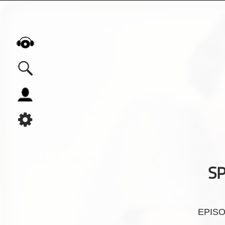
Alle Podcasts
Automobil
Bildung
Business
Comedy
S
Essen & Trinken
Familie & Elternschaft
Fiktion
EPIS
Freizeit