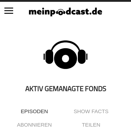
Schließen
Alle Podcasts
Automobil
Bildung
Business
Comedy
Essen & Trinken
AKTIV GEMANAGTE FONDS
Familie & Elternschaft
Fiktion
EPISODEN
SHOW FACTS
Freizeit
Geschichte
ABONNIEREN
TEILEN
Gesellschaft