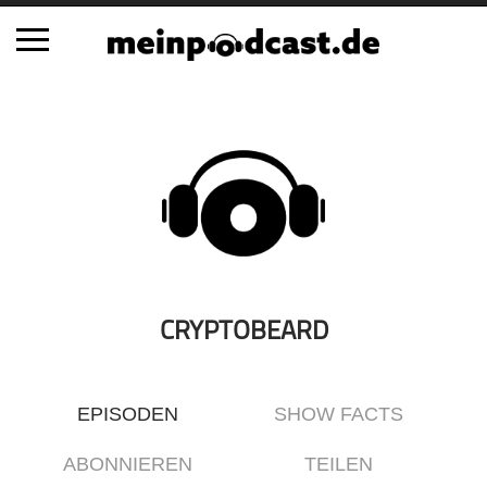
Schließen
Alle Podcasts
Automobil
Bildung
Business
Comedy
Essen & Trinken
CRYPTOBEARD
Familie & Elternschaft
Fiktion
EPISODEN
SHOW FACTS
Freizeit
Geschichte
ABONNIEREN
TEILEN
Gesellschaft