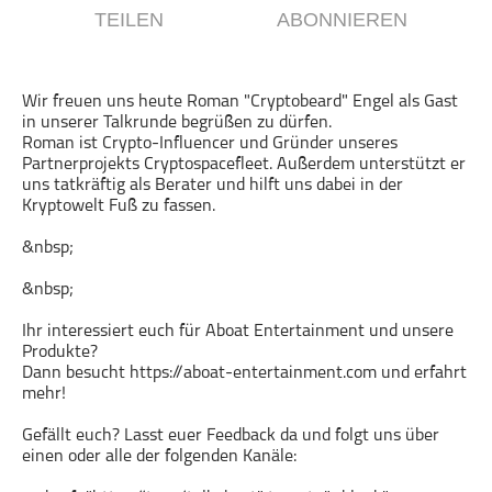
TEILEN
ABONNIEREN
Gesellschaft & Kultur
Gesundheit & Fitness
Haustiere
Wir freuen uns heute Roman "Cryptobeard" Engel als Gast
in unserer Talkrunde begrüßen zu dürfen.
Heim & Garten
Roman ist Crypto-Influencer und Gründer unseres
Hobbys & Interessen
Partnerprojekts Cryptospacefleet. Außerdem unterstützt er
uns tatkräftig als Berater und hilft uns dabei in der
Immobilien
Kryptowelt Fuß zu fassen.
Karriere
&nbsp;
Kinder & Familie
Kunst & Unterhaltung
&nbsp;
Musik
Ihr interessiert euch für Aboat Entertainment und unsere
Nachrichten
Produkte?
Dann besucht https://aboat-entertainment.com und erfahrt
Persönliche Finanzen
mehr!
Politik & Regierung
Gefällt euch? Lasst euer Feedback da und folgt uns über
Recht, Regierung & Politik
einen oder alle der folgenden Kanäle:
Reisen