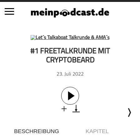
Schließen
Alle Podcasts
#1 FREETALKRUNDE MIT
Automobil
CRYPTOBEARD
Bildung
23. Juli 2022
Business
Comedy
Essen & Trinken
Familie & Elternschaft
Fiktion
Freizeit
Geschichte
BESCHREIBUNG
KAPITEL
Gesellschaft