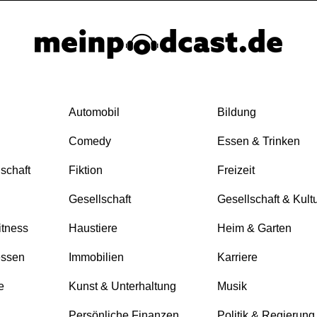
Automobil
Bildung
Comedy
Essen & Trinken
nschaft
Fiktion
Freizeit
Gesellschaft
Gesellschaft & Kult
itness
Haustiere
Heim & Garten
essen
Immobilien
Karriere
e
Kunst & Unterhaltung
Musik
Persönliche Finanzen
Politik & Regierung