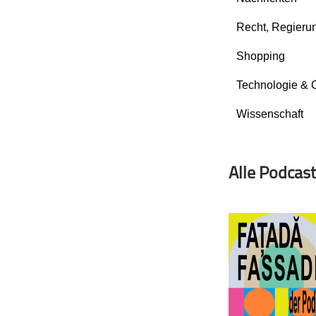
Geschichte
Recht, Regierun
Gesellschaft
Gesellschaft & Kultur
Shopping
Gesundheit & Fitness
Technologie & 
Haustiere
Wissenschaft
Heim & Garten
Hobbys & Interessen
Immobilien
Alle Podcas
Karriere
Kinder & Familie
Kunst & Unterhaltung
Musik
Nachrichten
Persönliche Finanzen
Politik & Regierung