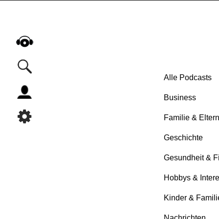
Alle Podcasts
Business
Alle Podcasts
Automobil
Familie & Elter
Bildung
Geschichte
Business
Comedy
Gesundheit & F
Essen & Trinken
Hobbys & Inter
Familie & Elternschaft
Kinder & Famili
Fiktion
Freizeit
Nachrichten