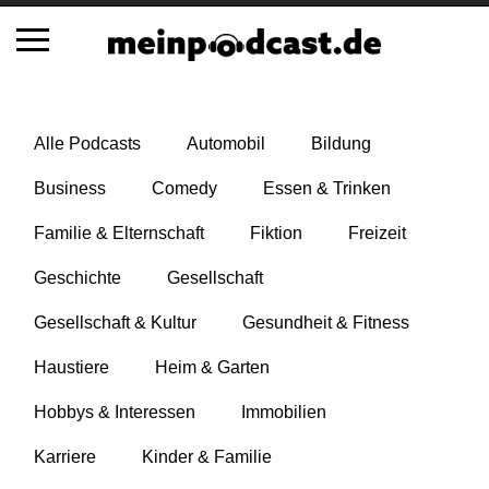
Schließen
Alle Podcasts
Automobil
Bildung
Alle Podcasts
Business
Comedy
Essen & Trinken
Automobil
Familie & Elternschaft
Fiktion
Freizeit
Bildung
Business
Geschichte
Gesellschaft
Comedy
Gesellschaft & Kultur
Gesundheit & Fitness
Essen & Trinken
Familie & Elternschaft
Haustiere
Heim & Garten
Fiktion
Hobbys & Interessen
Immobilien
Freizeit
Geschichte
Karriere
Kinder & Familie
Gesellschaft