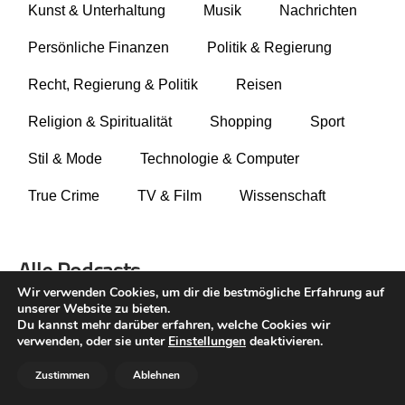
Kunst & Unterhaltung
Musik
Nachrichten
Gesellschaft & Kultur
Persönliche Finanzen
Politik & Regierung
Gesundheit & Fitness
Haustiere
Recht, Regierung & Politik
Reisen
Heim & Garten
Religion & Spiritualität
Shopping
Sport
Hobbys & Interessen
Immobilien
Stil & Mode
Technologie & Computer
Karriere
True Crime
TV & Film
Wissenschaft
Kinder & Familie
Kunst & Unterhaltung
Musik
Alle Podcasts
Nachrichten
Wir verwenden Cookies, um dir die bestmögliche Erfahrung auf
unserer Website zu bieten.
Persönliche Finanzen
Du kannst mehr darüber erfahren, welche Cookies wir
Politik & Regierung
verwenden, oder sie unter
Einstellungen
deaktivieren.
Recht, Regierung & Politik
Zustimmen
Ablehnen
Reisen