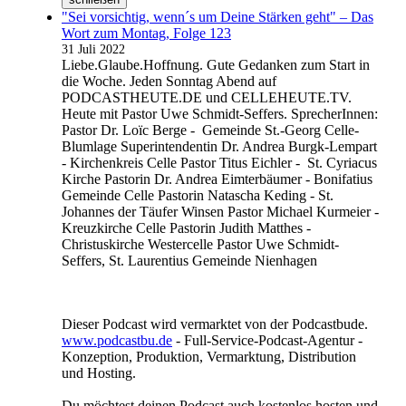
"Sei vorsichtig, wenn´s um Deine Stärken geht" – Das
Wort zum Montag, Folge 123
31 Juli 2022
Liebe.Glaube.Hoffnung. Gute Gedanken zum Start in
die Woche. Jeden Sonntag Abend auf
PODCASTHEUTE.DE und CELLEHEUTE.TV.
Heute mit Pastor Uwe Schmidt-Seffers. SprecherInnen:
Pastor Dr. Loïc Berge - Gemeinde St.-Georg Celle-
Blumlage Superintendentin Dr. Andrea Burgk-Lempart
- Kirchenkreis Celle Pastor Titus Eichler - St. Cyriacus
Kirche Pastorin Dr. Andrea Eimterbäumer - Bonifatius
Gemeinde Celle Pastorin Natascha Keding - St.
Johannes der Täufer Winsen Pastor Michael Kurmeier -
Kreuzkirche Celle Pastorin Judith Matthes -
Christuskirche Westercelle Pastor Uwe Schmidt-
Seffers, St. Laurentius Gemeinde Nienhagen
Dieser Podcast wird vermarktet von der Podcastbude.
www.podcastbu.de
- Full-Service-Podcast-Agentur -
Konzeption, Produktion, Vermarktung, Distribution
und Hosting.
Du möchtest deinen Podcast auch kostenlos hosten und