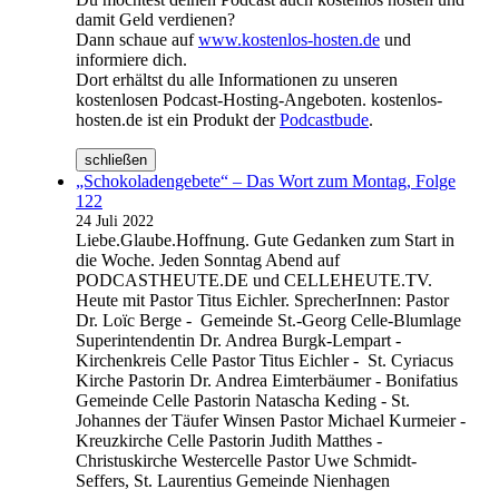
damit Geld verdienen?
Dann schaue auf
www.kostenlos-hosten.de
und
informiere dich.
Dort erhältst du alle Informationen zu unseren
kostenlosen Podcast-Hosting-Angeboten. kostenlos-
hosten.de ist ein Produkt der
Podcastbude
.
schließen
„Schokoladengebete“ – Das Wort zum Montag, Folge
122
24 Juli 2022
Liebe.Glaube.Hoffnung. Gute Gedanken zum Start in
die Woche. Jeden Sonntag Abend auf
PODCASTHEUTE.DE und CELLEHEUTE.TV.
Heute mit Pastor Titus Eichler. SprecherInnen: Pastor
Dr. Loïc Berge - Gemeinde St.-Georg Celle-Blumlage
Superintendentin Dr. Andrea Burgk-Lempart -
Kirchenkreis Celle Pastor Titus Eichler - St. Cyriacus
Kirche Pastorin Dr. Andrea Eimterbäumer - Bonifatius
Gemeinde Celle Pastorin Natascha Keding - St.
Johannes der Täufer Winsen Pastor Michael Kurmeier -
Kreuzkirche Celle Pastorin Judith Matthes -
Christuskirche Westercelle Pastor Uwe Schmidt-
Seffers, St. Laurentius Gemeinde Nienhagen