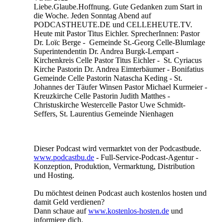
Liebe.Glaube.Hoffnung. Gute Gedanken zum Start in
die Woche. Jeden Sonntag Abend auf
PODCASTHEUTE.DE und CELLEHEUTE.TV.
Heute mit Pastor Titus Eichler. SprecherInnen: Pastor
Dr. Loïc Berge - Gemeinde St.-Georg Celle-Blumlage
Superintendentin Dr. Andrea Burgk-Lempart -
Kirchenkreis Celle Pastor Titus Eichler - St. Cyriacus
Kirche Pastorin Dr. Andrea Eimterbäumer - Bonifatius
Gemeinde Celle Pastorin Natascha Keding - St.
Johannes der Täufer Winsen Pastor Michael Kurmeier -
Kreuzkirche Celle Pastorin Judith Matthes -
Christuskirche Westercelle Pastor Uwe Schmidt-
Seffers, St. Laurentius Gemeinde Nienhagen
Dieser Podcast wird vermarktet von der Podcastbude.
www.podcastbu.de
- Full-Service-Podcast-Agentur -
Konzeption, Produktion, Vermarktung, Distribution
und Hosting.
Du möchtest deinen Podcast auch kostenlos hosten und
damit Geld verdienen?
Dann schaue auf
www.kostenlos-hosten.de
und
informiere dich.