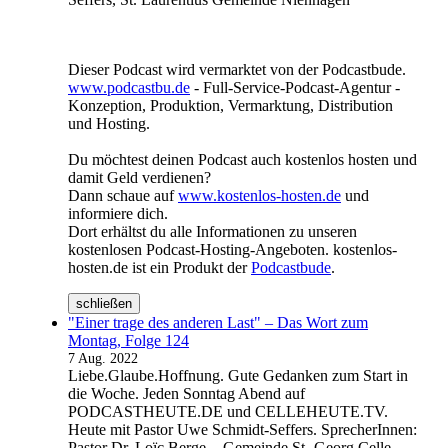
Dieser Podcast wird vermarktet von der Podcastbude.
www.podcastbu.de
- Full-Service-Podcast-Agentur -
Konzeption, Produktion, Vermarktung, Distribution
und Hosting.
Du möchtest deinen Podcast auch kostenlos hosten und
damit Geld verdienen?
Dann schaue auf
www.kostenlos-hosten.de
und
informiere dich.
Dort erhältst du alle Informationen zu unseren
kostenlosen Podcast-Hosting-Angeboten. kostenlos-
hosten.de ist ein Produkt der
Podcastbude
.
schließen
"Einer trage des anderen Last" – Das Wort zum
Montag, Folge 124
7 Aug. 2022
Liebe.Glaube.Hoffnung. Gute Gedanken zum Start in
die Woche. Jeden Sonntag Abend auf
PODCASTHEUTE.DE und CELLEHEUTE.TV.
Heute mit Pastor Uwe Schmidt-Seffers. SprecherInnen:
Pastor Dr. Loïc Berge - Gemeinde St.-Georg Celle-