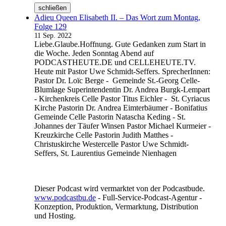
schließen
Adieu Queen Elisabeth II. – Das Wort zum Montag,
Folge 129
11 Sep. 2022
Liebe.Glaube.Hoffnung. Gute Gedanken zum Start in
die Woche. Jeden Sonntag Abend auf
PODCASTHEUTE.DE und CELLEHEUTE.TV.
Heute mit Pastor Uwe Schmidt-Seffers. SprecherInnen:
Pastor Dr. Loïc Berge - Gemeinde St.-Georg Celle-
Blumlage Superintendentin Dr. Andrea Burgk-Lempart
- Kirchenkreis Celle Pastor Titus Eichler - St. Cyriacus
Kirche Pastorin Dr. Andrea Eimterbäumer - Bonifatius
Gemeinde Celle Pastorin Natascha Keding - St.
Johannes der Täufer Winsen Pastor Michael Kurmeier -
Kreuzkirche Celle Pastorin Judith Matthes -
Christuskirche Westercelle Pastor Uwe Schmidt-
Seffers, St. Laurentius Gemeinde Nienhagen
Dieser Podcast wird vermarktet von der Podcastbude.
www.podcastbu.de
- Full-Service-Podcast-Agentur -
Konzeption, Produktion, Vermarktung, Distribution
und Hosting.