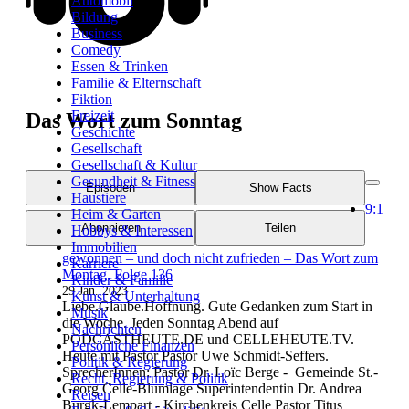
Automobil
Bildung
Business
Comedy
Essen & Trinken
Familie & Elternschaft
Fiktion
Freizeit
Das Wort zum Sonntag
Geschichte
Gesellschaft
Gesellschaft & Kultur
Gesundheit & Fitness
Episoden
Show Facts
Haustiere
9:1
Heim & Garten
Abonnieren
Teilen
Hobbys & Interessen
Immobilien
gewonnen – und doch nicht zufrieden – Das Wort zum
Karriere
Montag, Folge 136
Kinder & Familie
29 Jan. 2023
Kunst & Unterhaltung
Liebe.Glaube.Hoffnung. Gute Gedanken zum Start in
Musik
die Woche. Jeden Sonntag Abend auf
Nachrichten
PODCASTHEUTE.DE und CELLEHEUTE.TV.
Persönliche Finanzen
Heute mit Pastor Pastor Uwe Schmidt-Seffers.
Politik & Regierung
SprecherInnen: Pastor Dr. Loïc Berge - Gemeinde St.-
Recht, Regierung & Politik
Georg Celle-Blumlage Superintendentin Dr. Andrea
Reisen
Burgk-Lempart - Kirchenkreis Celle Pastor Titus