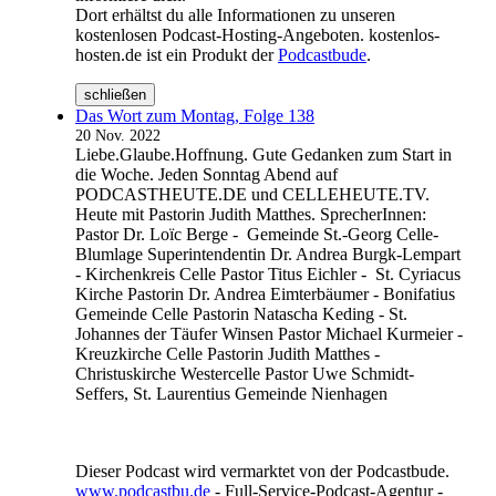
Dort erhältst du alle Informationen zu unseren
kostenlosen Podcast-Hosting-Angeboten. kostenlos-
hosten.de ist ein Produkt der
Podcastbude
.
schließen
Das Wort zum Montag, Folge 138
20 Nov. 2022
Liebe.Glaube.Hoffnung. Gute Gedanken zum Start in
die Woche. Jeden Sonntag Abend auf
PODCASTHEUTE.DE und CELLEHEUTE.TV.
Heute mit Pastorin Judith Matthes. SprecherInnen:
Pastor Dr. Loïc Berge - Gemeinde St.-Georg Celle-
Blumlage Superintendentin Dr. Andrea Burgk-Lempart
- Kirchenkreis Celle Pastor Titus Eichler - St. Cyriacus
Kirche Pastorin Dr. Andrea Eimterbäumer - Bonifatius
Gemeinde Celle Pastorin Natascha Keding - St.
Johannes der Täufer Winsen Pastor Michael Kurmeier -
Kreuzkirche Celle Pastorin Judith Matthes -
Christuskirche Westercelle Pastor Uwe Schmidt-
Seffers, St. Laurentius Gemeinde Nienhagen
Dieser Podcast wird vermarktet von der Podcastbude.
www.podcastbu.de
- Full-Service-Podcast-Agentur -