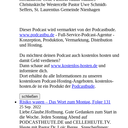
Christuskirche Westercelle Pastor Uwe Schmidt-
Seffers, St. Laurentius Gemeinde Nienhagen
Dieser Podcast wird vermarktet von der Podcastbude.
www.podcastbu.de
- Full-Service-Podcast-Agentur -
Konzeption, Produktion, Vermarktung, Distribution
und Hosting.
Du möchtest deinen Podcast auch kostenlos hosten und
damit Geld verdienen?
Dann schaue auf
www.kostenlos-hosten.de
und
informiere dich.
Dort erhältst du alle Informationen zu unseren
kostenlosen Podcast-Hosting-Angeboten. kostenlos-
hosten.de ist ein Produkt der
Podcastbude
.
schließen
Risiko wagen – Das Wort zum Montag, Folge 131
25 Sep. 2022
Liebe.Glaube.Hoffnung. Gute Gedanken zum Start in
die Woche. Jeden Sonntag Abend auf
PODCASTHEUTE.DE und CELLEHEUTE.TV.
Heute mit Pastor Dr. Loïc Berge . SprecherInnen: