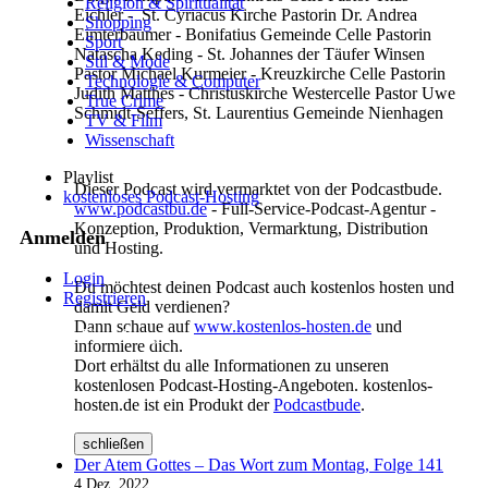
Religion & Spiritualität
Eichler - St. Cyriacus Kirche Pastorin Dr. Andrea
Shopping
Eimterbäumer - Bonifatius Gemeinde Celle Pastorin
Sport
Natascha Keding - St. Johannes der Täufer Winsen
Stil & Mode
Pastor Michael Kurmeier - Kreuzkirche Celle Pastorin
Technologie & Computer
Judith Matthes - Christuskirche Westercelle Pastor Uwe
True Crime
Schmidt-Seffers, St. Laurentius Gemeinde Nienhagen
TV & Film
Wissenschaft
Playlist
Dieser Podcast wird vermarktet von der Podcastbude.
kostenloses Podcast-Hosting
www.podcastbu.de
- Full-Service-Podcast-Agentur -
Konzeption, Produktion, Vermarktung, Distribution
Anmelden
und Hosting.
Login
Du möchtest deinen Podcast auch kostenlos hosten und
Registrieren
damit Geld verdienen?
Dann schaue auf
www.kostenlos-hosten.de
und
Cookies Einstellung
informiere dich.
Dort erhältst du alle Informationen zu unseren
kostenlosen Podcast-Hosting-Angeboten. kostenlos-
hosten.de ist ein Produkt der
Podcastbude
.
schließen
Der Atem Gottes – Das Wort zum Montag, Folge 141
4 Dez. 2022