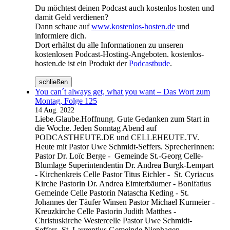
Du möchtest deinen Podcast auch kostenlos hosten und
damit Geld verdienen?
Dann schaue auf
www.kostenlos-hosten.de
und
informiere dich.
Dort erhältst du alle Informationen zu unseren
kostenlosen Podcast-Hosting-Angeboten. kostenlos-
hosten.de ist ein Produkt der
Podcastbude
.
schließen
You can´t always get, what you want – Das Wort zum
Montag, Folge 125
14 Aug. 2022
Liebe.Glaube.Hoffnung. Gute Gedanken zum Start in
die Woche. Jeden Sonntag Abend auf
PODCASTHEUTE.DE und CELLEHEUTE.TV.
Heute mit Pastor Uwe Schmidt-Seffers. SprecherInnen:
Pastor Dr. Loïc Berge - Gemeinde St.-Georg Celle-
Blumlage Superintendentin Dr. Andrea Burgk-Lempart
- Kirchenkreis Celle Pastor Titus Eichler - St. Cyriacus
Kirche Pastorin Dr. Andrea Eimterbäumer - Bonifatius
Gemeinde Celle Pastorin Natascha Keding - St.
Johannes der Täufer Winsen Pastor Michael Kurmeier -
Kreuzkirche Celle Pastorin Judith Matthes -
Christuskirche Westercelle Pastor Uwe Schmidt-
Seffers, St. Laurentius Gemeinde Nienhagen