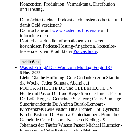
Konzeption, Produktion, Vermarktung, Distribution
und Hosting.
Du möchtest deinen Podcast auch kostenlos hosten und
damit Geld verdienen?
Dann schaue auf
www.kostenlos-hosten.de
und
informiere dich.
Dort erhältst du alle Informationen zu unseren
kostenlosen Podcast-Hosting-Angeboten. kostenlos-
hosten.de ist ein Produkt der
Podcastbude
.
schließen
Was ist Erfolg? Das Wort zum Montag, Folge 137
6 Nov. 2022
Liebe.Glaube.Hoffnung. Gute Gedanken zum Start in
die Woche. Jeden Sonntag Abend auf
PODCASTHEUTE.DE und CELLEHEUTE.TV.
Heute mit Pastor Dr. Loïc Berge SprecherInnen: Pastor
Dr. Loïc Berge - Gemeinde St.-Georg Celle-Blumlage
Superintendentin Dr. Andrea Burgk-Lempart -
Kirchenkreis Celle Pastor Titus Eichler - St. Cyriacus
Kirche Pastorin Dr. Andrea Eimterbäumer - Bonifatius
Gemeinde Celle Pastorin Natascha Keding - St.
Johannes der Täufer Winsen Pastor Michael Kurmeier -
Kreuzkirche Celle Pastorin Judith Matthes -