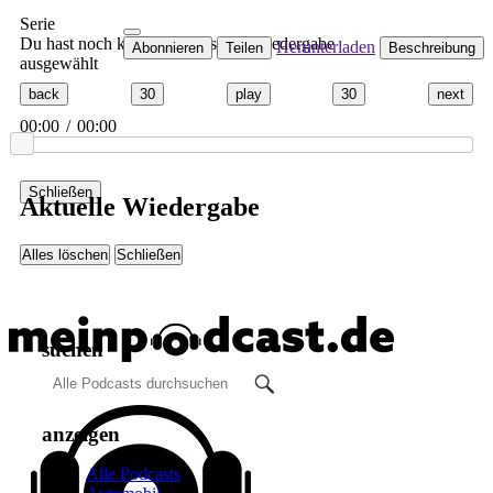
Serie
Du hast noch keinen Podcast zur Wiedergabe
Herunterladen
Abonnieren
Teilen
Beschreibung
ausgewählt
back
30
play
30
next
00:00
/
00:00
Schließen
Aktuelle Wiedergabe
Alles löschen
Schließen
suchen
anzeigen
Alle Podcasts