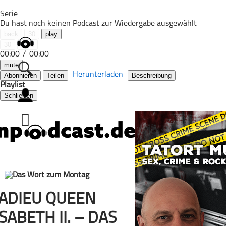
Serie
Du hast noch keinen Podcast zur Wiedergabe ausgewählt
back
30
play
30
next
00:00
/
00:00
mute
Herunterladen
Abonnieren
Teilen
Beschreibung
Playlist
Schließen
Alle Podcasts
Automobil
Bildung
Business
Comedy
Essen & Trinken
Familie & Elternschaft
ADIEU QUEEN
Fiktion
SABETH II. – DAS
Freizeit