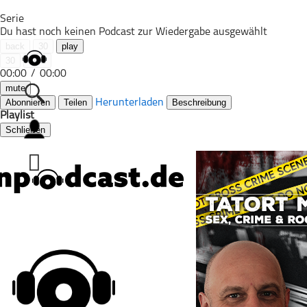
Serie
Du hast noch keinen Podcast zur Wiedergabe ausgewählt
back
30
play
30
next
00:00
/
00:00
mute
Abonnieren
Teilen
Herunterladen
Beschreibung
Playlist
Schließen
Alle Podcasts
Automobil
Bildung
Business
Comedy
Essen & Trinken
Familie & Elternschaft
Fiktion
Freizeit