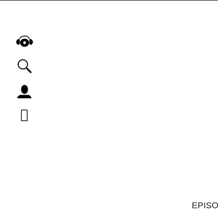
Alle Podcasts
Automobil
Bildung
Business
Comedy
Essen & Trinken
Familie & Elternschaft
Fiktion
EPIS
Freizeit