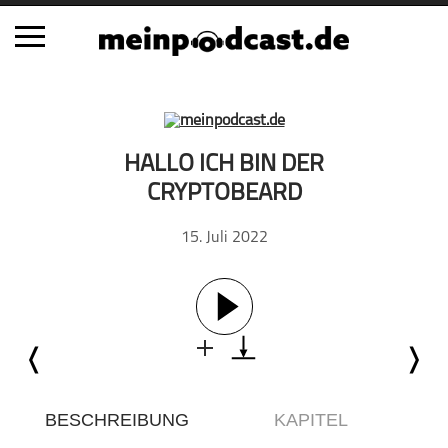
Schließen
Alle Podcasts
HALLO ICH BIN DER
Automobil
CRYPTOBEARD
Bildung
15. Juli 2022
Business
Comedy
Essen & Trinken
Familie & Elternschaft
Fiktion
Freizeit
Geschichte
BESCHREIBUNG
KAPITEL
Gesellschaft