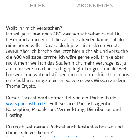
TEILEN
ABONNIEREN
Gesellschaft & Kultur
Gesundheit & Fitness
Haustiere
Wollt Ihr mich verarschen?
Ich soll jetzt hier noch 480 Zeichen schreiben damit Du
Heim & Garten
Leser und Zuhörer dich besser entscheiden kannst ob du
Hobbys & Interessen
mihc hören willst. Das ist doch jetzt nicht deren Ernst.
AMK!! Aber ich breche das jetzt hier nicht ab und versuche
Immobilien
die 480 voll zubekomme. Ich wäre gerne voll, trinke aber
Karriere
nicht mehr weil ich das Saufen nicht mehr vertrage, ist ja
auch besser so da liber sich gepflegt über gott und die welt
Kinder & Familie
hassend und wütend stürzen um den unterdrückten in uns
Kunst & Unterhaltung
eine Sublimierung zu bieten so wie etwas Wissen zu dem
Thema Crypto.
Musik
Nachrichten
Dieser Podcast wird vermarktet von der Podcastbude.
www.podcastbu.de
- Full-Service-Podcast-Agentur -
Persönliche Finanzen
Konzeption, Produktion, Vermarktung, Distribution und
Politik & Regierung
Hosting.
Recht, Regierung & Politik
Du möchtest deinen Podcast auch kostenlos hosten und
Reisen
damit Geld verdienen?